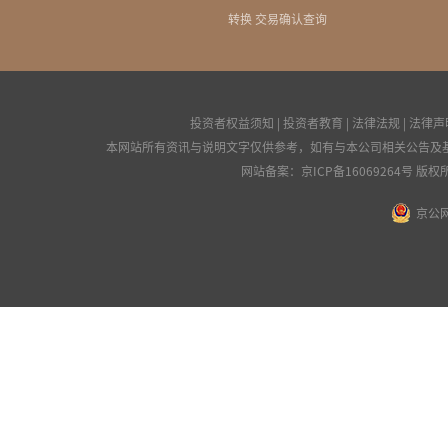
转换 交易确认查询
投资者权益须知
|
投资者教育
|
法律法规
|
法律声
本网站所有资讯与说明文字仅供参考，如有与本公司相关公告及
网站备案：
京ICP备16069264号
版权所
京公网