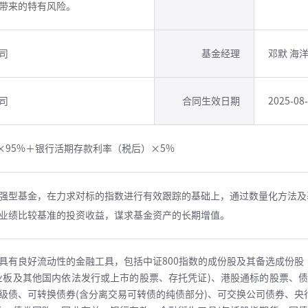
带来的特有风险。
司
基金经理
邓默 海
司
合同生效日期
2025-08
×95%＋银行活期存款利率（税后）×5%
强型基金，在力求对标的指数进行有效跟踪的基础上，通过数量化方法及
业绩比较基准的投资收益，谋求基金资产的长期增值。
具有良好流动性的金融工具，包括中证800指数的成份股及其备选成份股
业板及其他国内依法发行或上市的股票、存托凭证)、港股通标的股票、债
级债、可转换债券(含分离交易可转债的纯债部分)、可交换公司债券、央