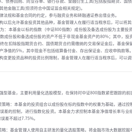
券、债券回购、同业存单、银行存款、金融衍生工具(包括股指期货、国债
其他金融工具(但须符合中国证监会相关规定)。
律法规和基金合同的约定，参与融资业务和转融通证券出借业务。
构以后允许基金投资其他品种，基金管理人在履行适当程序后，可以将其
为：本基金以标的指数（中证800指数）成份股及备选成份股为主要投
指数成份股和备选成份股的资产不低于非现金基金资产的80%；其中，投
日终在扣除股指期货合约、国债期货合约需缴纳的交易保证金后，基金保
产净值的5%，其中现金不包括结算备付金、存出保证金、应收申购款等
构变更投资品种的投资比例限制，基金管理人在履行适当程序后，可以调
强型基金，主要利用量化选股模型，在保持对中证800指数紧密跟踪的前
资策略：本基金的投资组合以成份股在标的指数中的权重为基础，通过控
误差的控制，进行指数化投资。本基金力求控制本基金净值增长率与业
误差不超过7.75%。
策略：基金管理人使用自主研发的量化选股策略，将金融市场大数据挖掘