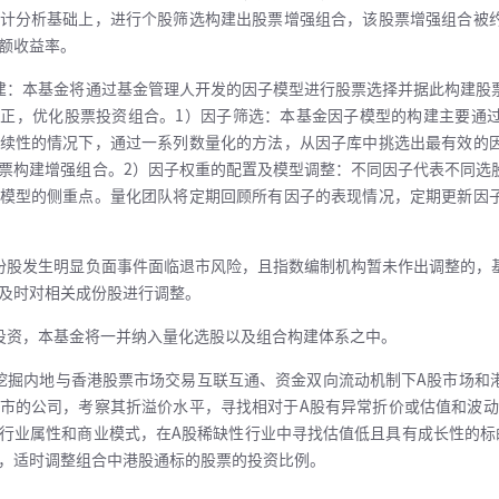
计分析基础上，进行个股筛选构建出股票增强组合，该股票增强组合被
额收益率。
建：本基金将通过基金管理人开发的因子模型进行股票选择并据此构建股
正，优化股票投资组合。1）因子筛选：本基金因子模型的构建主要通
续性的情况下，通过一系列数量化的方法，从因子库中挑选出最有效的
票构建增强组合。2）因子权重的配置及模型调整：不同因子代表不同选
模型的侧重点。量化团队将定期回顾所有因子的表现情况，定期更新因
份股发生明显负面事件面临退市风险，且指数编制机构暂未作出调整的，
及时对相关成份股进行调整。
投资，本基金将一并纳入量化选股以及组合构建体系之中。
挖掘内地与香港股票市场交易互联互通、资金双向流动机制下A股市场和
市的公司，考察其折溢价水平，寻找相对于A股有异常折价或估值和波动
行业属性和商业模式，在A股稀缺性行业中寻找估值低且具有成长性的标
，适时调整组合中港股通标的股票的投资比例。