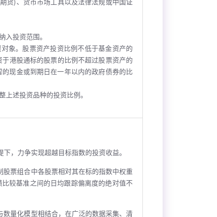
期货)、货币市场工具以及法律法规或中国证
纳入投资范围。
资对象。股票资产投资比例不低于基金资产的
资于港股通标的股票的比例不超过股票资产的
留的现金或到期日在一年以内的政府债券的比
。
整上述投资品种的投资比例。
提下，力争实现超越目标指数的投资收益。
制股票组合中各股票相对其在标的指数中权重
绩比较基准之间的日均跟踪偏离度的绝对值不
与数量化模型相结合，在广泛的数据采集、清