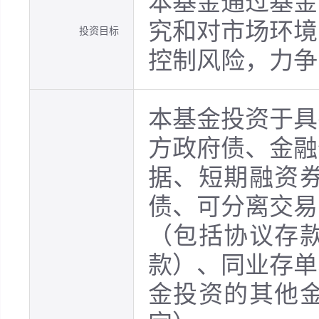
本基金通过基金
究和对市场环境
投资目标
控制风险，力争
本基金投资于具
方政府债、金融
据、短期融资
债、可分离交易
（包括协议存
款）、同业存单
金投资的其他