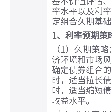
基本价值评估、
率水平以及利率
定组合久期基础
1、利率预期策
（1）久期策略
济环境和市场风
确定债券组合的
时，适当拉长债
时，适当缩短债
收益水平。