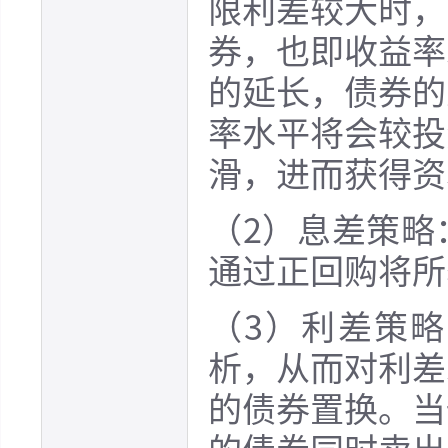
限利差较大时，
券，也即收益率
的延长，债券的
率水平将会较投
滑，进而获得资
（2）息差策略
通过正回购将所
（3）利差策
析，从而对利差
的债券置换。当