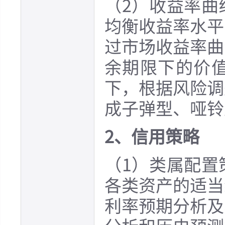
（2）收益率曲
均衡收益率水平
过市场收益率曲
余期限下的价
下，根据风险调
成子弹型、哑铃
2、信用策略
（1）类属配置
各类资产的适当
利率预期分析及