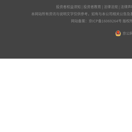
投资者权益须知
|
投资者教育
|
法律法规
|
法律声
本网站所有资讯与说明文字仅供参考，如有与本公司相关公告及
网站备案：
京ICP备16069264号
版权所
京公网