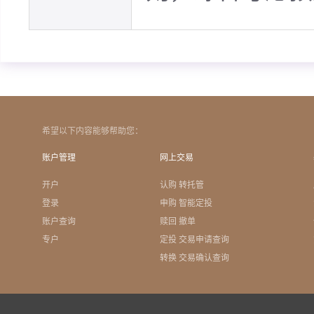
希望以下内容能够帮助您：
账户管理
网上交易
开户
认购 转托管
登录
申购 智能定投
账户查询
赎回 撤单
专户
定投 交易申请查询
转换 交易确认查询