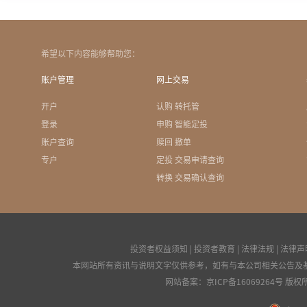
希望以下内容能够帮助您：
账户管理
网上交易
开户
认购 转托管
登录
申购 智能定投
账户查询
赎回 撤单
专户
定投 交易申请查询
转换 交易确认查询
投资者权益须知
|
投资者教育
|
法律法规
|
法律声
本网站所有资讯与说明文字仅供参考，如有与本公司相关公告及
网站备案：
京ICP备16069264号
版权所