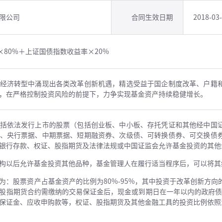
限公司
合同生效日期
2018-03
×80%＋上证国债指数收益率×20%
经济转型中涌现出各类改革创新机遇，精选受益于国企制度改革、户籍
，在严格控制投资风险的前提下，力争实现基金资产持续稳健增长。
括依法发行上市的股票（包括创业板、中小板、存托凭证和其他经中国
、央行票据、中期票据、短期融资券、次级债、可转换债券、可交换债
银行存款、权证、股指期货及法律法规或中国证监会允许基金投资的其他
构以后允许基金投资其他品种，基金管理人在履行适当程序后，可以将其
为：股票资产占基金资产的比例为80%-95%，其中投资于改革创新方向
股指期货合约需缴纳的交易保证金后，现金或到期日在一年以内的政府债
保证金、应收申购款等，权证、股指期货及其他金融工具的投资比例依照