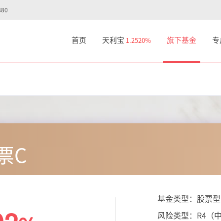
80
首页
天利宝
旗下基金
专
1.2520%
票C
基金类型：股票型
风险类型：
R4（