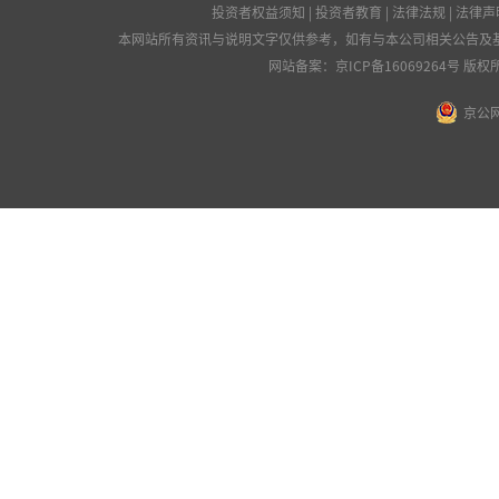
投资者权益须知
|
投资者教育
|
法律法规
|
法律声
本网站所有资讯与说明文字仅供参考，如有与本公司相关公告及
网站备案：
京ICP备16069264号
版权所
京公网