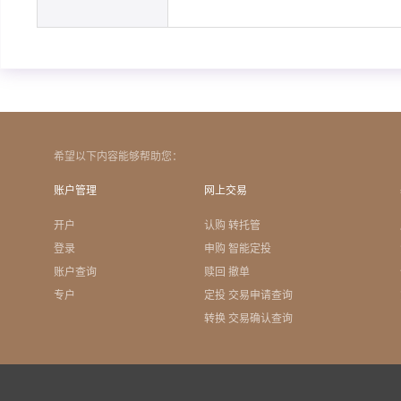
希望以下内容能够帮助您：
账户管理
网上交易
开户
认购 转托管
登录
申购 智能定投
账户查询
赎回 撤单
专户
定投 交易申请查询
转换 交易确认查询