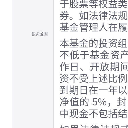
于股票等权益类
券。如法律法规
基金管理人在履
投资范围
本基金的投资组
不低于基金资产
作日、开放期间
资不受上述比例
到期日在一年以
净值的 5%，
中现金不包括结