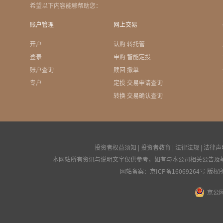
希望以下内容能够帮助您：
账户管理
网上交易
开户
认购 转托管
登录
申购 智能定投
账户查询
赎回 撤单
专户
定投 交易申请查询
转换 交易确认查询
投资者权益须知
|
投资者教育
|
法律法规
|
法律声
本网站所有资讯与说明文字仅供参考，如有与本公司相关公告及
网站备案：
京ICP备16069264号
版权所
京公网