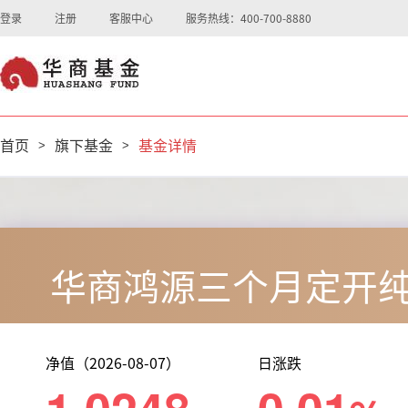
登录
注册
客服中心
服务热线：400-700-8880
首页
>
旗下基金
>
基金详情
华商鸿源三个月定开
净值（2026-08-07）
日涨跌