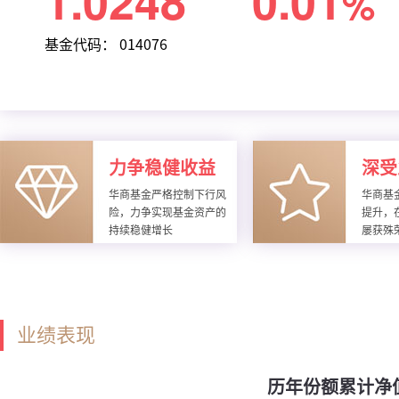
1.0248
0.01
%
基金代码： 014076
力争稳健收益
深受
华商基金严格控制下行风
华商基
险，力争实现基金资产的
提升，
持续稳健增长
屡获殊
业绩表现
历年份额累计净