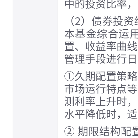
中的投资比率，
（2）债券投资
本基金综合运
置、收益率曲线
管理手段进行日
①久期配置策略
市场运行特点等
测利率上升时，
水平降低时，适
② 期限结构配