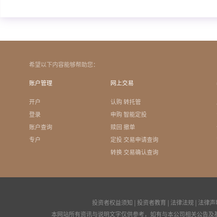
希望以下内容能够帮助您：
账户管理
网上交易
开户
认购 转托管
登录
申购 智能定投
账户查询
赎回 撤单
专户
定投 交易申请查询
转换 交易确认查询
投资者权益须知
|
投资者教育
|
法律法规
|
法律声
本网站所有资讯与说明文字仅供参考，如有与本公司相关公告及