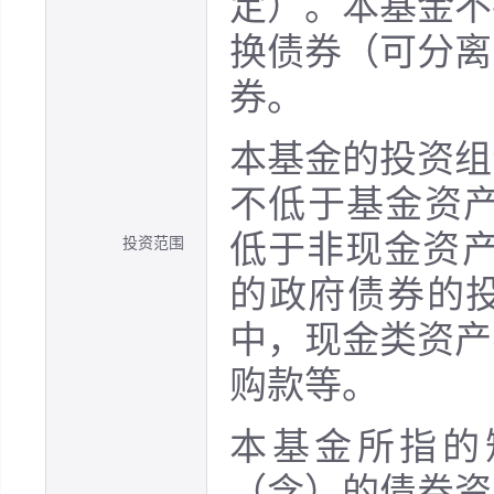
定）。本基金不
换债券（可分离
券。
本基金的投资组
不低于基金资产
低于非现金资产
投资范围
的政府债券的投
中，现金类资产
购款等。
本基金所指的短
（含）的债券资