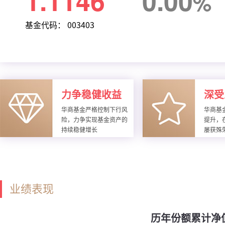
1.1146
0.00
%
基金代码： 003403
力争稳健收益
深受
华商基金严格控制下行风
华商基
险，力争实现基金资产的
提升，
持续稳健增长
屡获殊
业绩表现
历年份额累计净