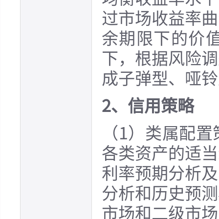
过市场收益率曲
余期限下的价
下，根据风险调
成子弹型、哑铃
2、信用策略
（1）类属配置
各类资产的适当
利率预期分析及
分析和历史预测
市场和二级市场