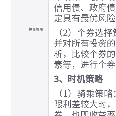
信用债、政府债
定具有最优风险
投资策略
（2）个券选择
并对所有投资的
析，比较个券的
素等，进行个券
3、时机策略
（1）骑乘策略
限利差较大时，
券，也即收益率