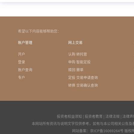
希望以下内容能够帮助您：
账户管理
网上交易
开户
认购 转托管
登录
申购 智能定投
账户查询
赎回 撤单
专户
定投 交易申请查询
转换 交易确认查询
投资者权益须知
|
投资者教育
|
法律法规
|
法律声
本网站所有资讯与说明文字仅供参考，如有与本公司相关公告及
网站备案：
京ICP备16069264号
版权所