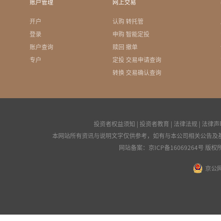
账户管理
网上交易
开户
认购 转托管
登录
申购 智能定投
账户查询
赎回 撤单
专户
定投 交易申请查询
转换 交易确认查询
投资者权益须知
|
投资者教育
|
法律法规
|
法律声
本网站所有资讯与说明文字仅供参考，如有与本公司相关公告及
网站备案：
京ICP备16069264号
版权所
京公网